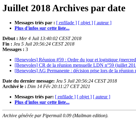
Juillet 2018 Archives par date
Messages triés par :
[ enfilade ]
[ objet ]
[ auteur ]
Plus d'infos sur cette liste...
Début :
Mer 4 Juil 13:40:02 CEST 2018
Fin :
Jeu 5 Juil 20:56:24 CEST 2018
Messages :
3
[Benevoles] Réunion #59 : Ordre du jour et logistique (mercredi
[Benevoles] CR de la réunion mensuelle LDN n°59 (juillet 20
[Benevoles] AG Permanente : décision prise lors de la réuni
Date du dernier message:
Jeu 5 Juil 20:56:24 CEST 2018
Archivé le :
Dim 14 Fév 20:11:27 CET 2021
Messages triés par:
[ enfilade ]
[ objet ]
[ auteur ]
Plus d'infos sur cette liste...
Archive générée par Pipermail 0.09 (Mailman edition).